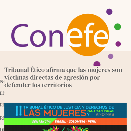
Skip
to
content
Tribunal Ético afirma que las mujeres son
víctimas directas de agresión por
NOTICIAS
defender los territorios
ENTREVISTAS
RECURSOS
RELEEMOS
DEVOCIONALES