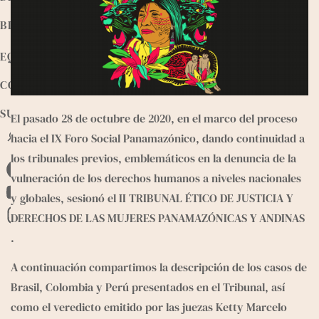
BIBLIOTECA
EQUIPO
CONTACTO
SUMATE
El pasado 28 de octubre de 2020, en el marco del proceso 
B
hacia el IX Foro Social Panamazónico, dando continuidad a 
u
los tribunales previos, emblemáticos en la denuncia de la 
s
vulneración de los derechos humanos a niveles nacionales 
F
c
a
y globales, sesionó el 
II TRIBUNAL ÉTICO DE JUSTICIA Y 
a
Y
r
DERECHOS DE LAS MUJERES PANAMAZÓNICAS Y ANDINAS 
c
o
I
.
e
u
n
b
T
s
A continuación compartimos la descripción de los casos de 
o
u
t
Brasil, Colombia y Perú presentados en el Tribunal, así 
o
b
a
como el veredicto emitido por las juezas Ketty Marcelo 
k