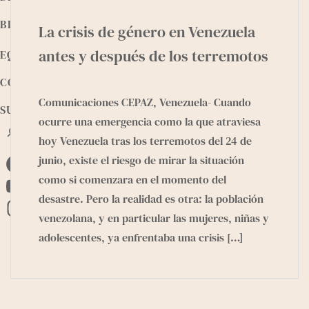
BIBLIOTECA
La crisis de género en Venezuela
antes y después de los terremotos
EQUIPO
CONTACTO
Comunicaciones CEPAZ, Venezuela- Cuando
SUMATE
ocurre una emergencia como la que atraviesa
B
hoy Venezuela tras los terremotos del 24 de
u
s
junio, existe el riesgo de mirar la situación
F
c
como si comenzara en el momento del
a
a
Y
desastre. Pero la realidad es otra: la población
r
c
o
I
venezolana, y en particular las mujeres, niñas y
e
u
n
adolescentes, ya enfrentaba una crisis
[…]
b
T
s
o
u
t
o
b
a
k