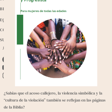
BIBLIOTECA
EQUIPO
CONTACTO
SUMATE
B
u
s
F
c
a
a
Y
r
c
o
I
e
u
n
b
T
s
¿Sabías que el acoso callejero, la violencia simbólica y la
o
u
t
“cultura de la violación” también se reflejan en las páginas
o
b
a
de la Biblia?
k