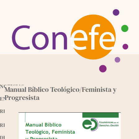
Skip
to
content
NOTICIAS
Manual Bíblico Teológico/Feminista y
Progresista
ENTREVISTAS
RECURSOS
RELEEMOS
DEVOCIONALES