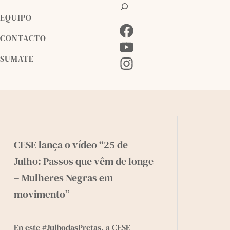
B
u
EQUIPO
s
F
c
CONTACTO
a
a
Y
SUMATE
r
c
o
I
e
u
n
b
T
s
o
u
t
o
b
a
k
e
g
CESE lança o vídeo “25 de
r
Julho: Passos que vêm de longe
a
– Mulheres Negras em
m
movimento”
En este #JulhodasPretas, a
CESE –