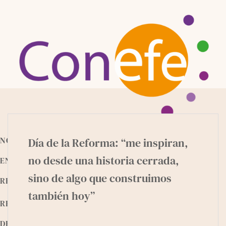
Skip
to
content
NOTICIAS
Día de la Reforma: “me inspiran,
no desde una historia cerrada,
ENTREVISTAS
sino de algo que construimos
RECURSOS
también hoy”
RELEEMOS
DEVOCIONALES