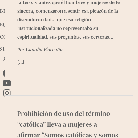
Lutero, y antes que él hombres y mujeres de fe
BIBLIOTECA
sincera, comenzaron a sentir esa picazón de la
disconformidad… que esa religión
EQUIPO
institucionalizada no representaba su
espiritualidad, sus preguntas, sus certezas…
CONTACTO
SUMATE
Por Claudia Florentin
B
[…]
u
s
F
c
a
a
Y
r
c
o
I
e
u
n
b
Prohibición de uso del término
T
s
o
u
t
“católica” lleva a mujeres a
o
b
a
afirmar “Somos católicas y somos
k