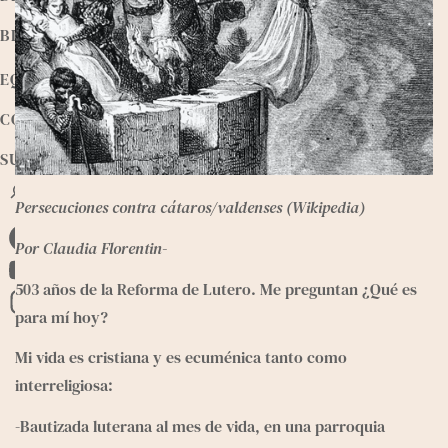
BIBLIOTECA
EQUIPO
CONTACTO
SUMATE
B
Persecuciones contra cátaros/valdenses (Wikipedia)
u
s
Por Claudia Florentin-
F
c
a
a
Y
503 años de la Reforma de Lutero. Me preguntan ¿Qué es 
r
c
o
I
para mí hoy?
e
u
n
Mi vida es cristiana y es ecuménica tanto como 
b
T
s
interreligiosa:
o
u
t
o
b
-Bautizada luterana al mes de vida, en una parroquia 
a
k