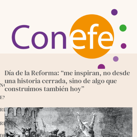
Skip
to
content
Día de la Reforma: “me inspiran, no desde
una historia cerrada, sino de algo que
NOTICIAS
construimos también hoy”
ENTREVISTAS
RECURSOS
RELEEMOS
DEVOCIONALES