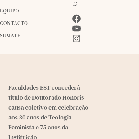
B
u
EQUIPO
s
F
c
CONTACTO
a
a
Y
SUMATE
r
c
o
I
e
u
n
b
T
s
o
u
t
o
b
a
k
e
g
Faculdades EST concederá
r
título de Doutorado Honoris
a
causa coletivo em celebração
m
aos 30 anos de Teologia
Feminista e 75 anos da
Instituição