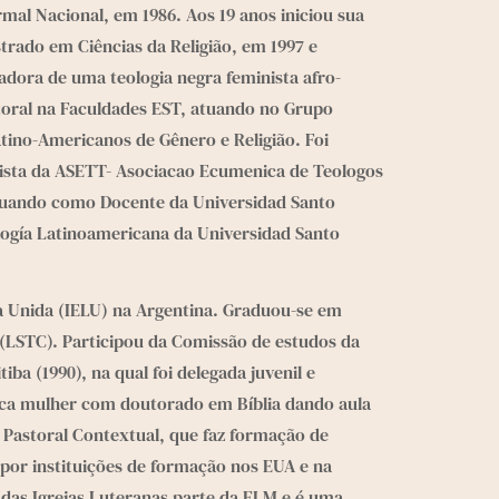
al Nacional, em 1986. Aos 19 anos iniciou sua 
trado em Ciências da Religião, em 1997 e 
adora de uma teologia negra feminista afro-
utoral na Faculdades EST, atuando no Grupo 
ino-Americanos de Gênero e Religião. Foi 
sta da ASETT- Asociacao Ecumenica de Teologos 
tuando como Docente da Universidad Santo 
logía Latinoamericana da Universidad Santo 
ca Unida (IELU) na Argentina. Graduou-se em 
(LSTC). Participou da Comissão de estudos da 
a (1990), na qual foi delegada juvenil e 
ca mulher com doutorado em Bíblia dando aula 
Pastoral Contextual, que faz formação de 
 por instituições de formação nos EUA e na 
das Igrejas Luteranas parte da FLM e é uma 