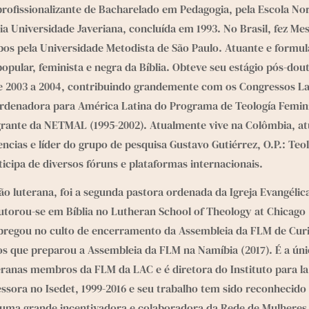
ofissionalizante de Bacharelado em Pedagogia, pela Escola Norm
cia Universidade Javeriana, concluída em 1993. No Brasil, fez Mes
os pela Universidade Metodista de São Paulo. Atuante e formul
popular, feminista e negra da Bíblia. Obteve seu estágio pós-do
e 2003 a 2004, contribuindo grandemente com os Congressos Lat
denadora para América Latina do Programa de Teología Femini
egrante da NETMAL (1995-2002). Atualmente vive na Colômbia, a
cias e líder do grupo de pesquisa Gustavo Gutiérrez, O.P.: Teo
icipa de diversos fóruns e plataformas internacionais. 
ção luterana, foi a segunda pastora ordenada da Igreja Evangéli
utorou-se em Bíblia no Lutheran School of Theology at Chicago 
pregou no culto de encerramento da Assembleia da FLM de Curitib
s que preparou a Assembleia da FLM na Namíbia (2017). É a úni
anas membros da FLM da LAC e é diretora do Instituto para la 
fessora no Isedet, 1999-2016 e seu trabalho tem sido reconhecido
É uma grande incentivadora e colaboradora da Rede de Mulheres 