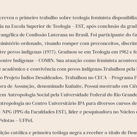
escreveu o primeiro trabalho sobre teologia feminista disponibil
a na Escola Superior de Teologia – EST, após conclusão da grad
ngélica de Confissão Luterana no Brasil. Foi participante do G
nistério ordenado, visando romper com preconceitos, discrimin
entre povos indígenas (1977). Graduou-se em Teologia em 1982 e f
 entre Indígenas – COMIN. Sua atuação como feminista acontece
e acadêmico e convivência com povos indígenas.Trabalhou pela I
no Projeto Índios Desaldeados. Trabalhou no CECA – Programa Fé
ra de Assunção, denominado Kuñaite. Possui mestrado em Ciênci
em Antropologia Social pela Universidade Federal do Rio Grande
tropologia no Centro Universitário IPA para diversos cursos de
 NPG (PPG da Faculdades EST), líder e pesquisadora no Núcleo 
Pelotas – UFPel. 
ição católica e primeira teóloga negra a receber o título de Dou