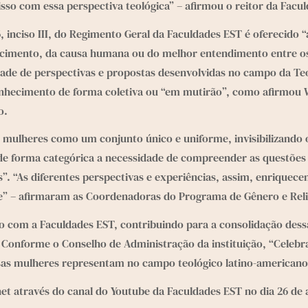
sso com essa perspectiva teológica” – afirmou o reitor da Facu
 inciso III, do Regimento Geral da Faculdades EST é oferecido “
ecimento, da causa humana ou do melhor entendimento entre os 
dade de perspectivas e propostas desenvolvidas no campo da Te
nhecimento de forma coletiva ou “em mutirão”, como afirmou Wa
o.
s mulheres como um conjunto único e uniforme, invisibilizando 
e forma categórica a necessidade de compreender as questões 
. “As diferentes perspectivas e experiências, assim, enriquecem
de” – afirmaram as Coordenadoras do Programa de Gênero e Relig
ção com a Faculdades EST, contribuindo para a consolidação dess
o. Conforme o Conselho de Administração da instituição, “Celebra
ssas mulheres representam no campo teológico latino-americano
 através do canal do Youtube da Faculdades EST no dia 26 de ag