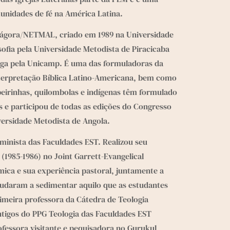
nidades de fé na América Latina.
drágora/NETMAL, criado em 1989 na Universidade 
ofia pela Universidade Metodista de Piracicaba 
iga pela Unicamp. É uma das formuladoras da 
nterpretação Bíblica Latino-Americana, bem como 
irinhas, quilombolas e indígenas têm formulado 
e participou de todas as edições do Congresso 
ersidade Metodista de Angola. 
eminista das Faculdades EST. Realizou seu 
1985-1986) no Joint Garrett-Evangelical 
ica e sua experiência pastoral, juntamente a 
judaram a sedimentar aquilo que as estudantes 
imeira professora da Cátedra de Teologia 
tigos do PPG Teologia das Faculdades EST 
essora visitante e pequisadora no Gurukul 