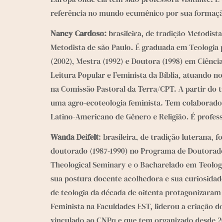
referência no mundo ecumênico por sua formaçã
Nancy Cardoso:
 brasileira, de tradição Metodi
Metodista de são Paulo. É graduada em Teologia p
(2002), Mestra (1992) e Doutora (1998) em Ciênc
Leitura Popular e Feminista da Bíblia, atuando 
na Comissão Pastoral da Terra/CPT. A partir do 
uma agro-ecoteologia feminista. Tem colaborado 
Latino-Americano de Gênero e Religião. É profes
Wanda Deifelt
: brasileira, de tradição luterana,
doutorado (1987-1990) no Programa de Doutorado d
Theological Seminary e o Bacharelado em Teologi
sua postura docente acolhedora e sua curiosidade
de teologia da década de oitenta protagonizaram 
Feminista na Faculdades EST, liderou a criação 
vinculado ao CNPq e que tem organizado desde 20