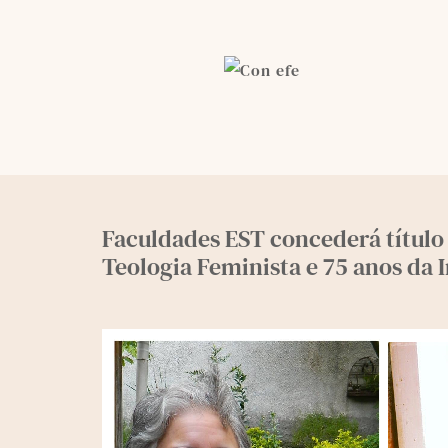
Skip
to
content
Faculdades EST concederá título
Teologia Feminista e 75 anos da I