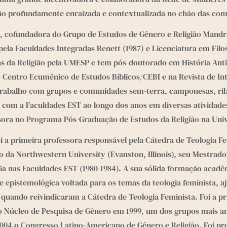
o profundamente enraizada e contextualizada no chão das comu
sta, cofundadora do Grupo de Estudos de Gênero e Religião Man
ela Faculdades Integradas Benett (1987) e Licenciatura em Filos
ias da Religião pela UMESP e tem pós-doutorado em História Ant
no Centro Ecumênico de Estudos Bíblicos/CEBI e na Revista de I
trabalho com grupos e comunidades sem-terra, camponesas, ribe
com a Faculdades EST ao longo dos anos em diversas atividades 
sora no Programa Pós-Graduação de Estudos da Religião na Univ
 foi a primeira professora responsável pela Cátedra de Teologia F
a Northwestern University (Evanston, Illinois), seu Mestrado (
a nas Faculdades EST (1980-1984). A sua sólida formação acadêm
 epistemológica voltada para os temas da teologia feminista, a
quando reivindicaram a Cátedra de Teologia Feminista. Foi a pr
do Núcleo de Pesquisa de Gênero em 1999, um dos grupos mais an
04 o Congresso Latino-Americano de Gênero e Religião. Foi prof