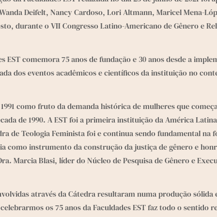
a Wanda Deifelt, Nancy Cardoso, Lori Altmann, Maricel Mena-L
osto, durante o VII Congresso Latino-Americano de Gênero e Reli
s EST comemora 75 anos de fundação e 30 anos desde a impleme
da dos eventos acadêmicos e científicos da instituição no cont
 1991 como fruto da demanda histórica de mulheres que começar
cada de 1990. A EST foi a primeira instituição da América Latina
a de Teologia Feminista foi e continua sendo fundamental na for
ia como instrumento da construção da justiça de gênero e honrar
a. Marcia Blasi, líder do Núcleo de Pesquisa de Gênero e Exec
nvolvidas através da Cátedra resultaram numa produção sólida e 
 celebrarmos os 75 anos da Faculdades EST faz todo o sentido r