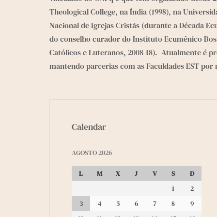
Theological College, na Índia (1998), na Universid
Nacional de Igrejas Cristãs (durante a Década E
do conselho curador do Instituto Ecumênico Bosse
Católicos e Luteranos, 2008-18).  Atualmente é p
mantendo parcerias com as Faculdades EST por m
Calendar
AGOSTO 2026
L
M
X
J
V
S
D
1
2
3
4
5
6
7
8
9