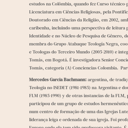
estudos na Colômbia, quando fez Curso técnico-pr
Licenciatura em Ciências Religiosas, pela Pontifí
Doutorado em Ciências da Religião, em 2002, amb
caribenha, incluindo uma perspectiva de leitura 
Identidade e no Núcleo de Pesquisa de Gênero, d
membra do Grupo Atabaque Teología Negra, coor
e Teologas do Terceiro Mundo (2005-2010) e int
Tomás, em Bogotá. É investigadora Senior Concien
Tomás, categoría (A) Conciencias Colombia.  Part
Mercedes Garcia Bachmann:
 argentina, de tradi
Teologia no ISEDET (1981-1985) na Argentina e do
FLM (1985-1990) y de otras instancias de la FLM, 
participou de um grupo de estudos hermenêutico
num centro de formação de uma das Igrejas Luter
liderança leiga e ordenada de sua igreja. Foi pro
Europa onde ela tem sido professora visitante. 