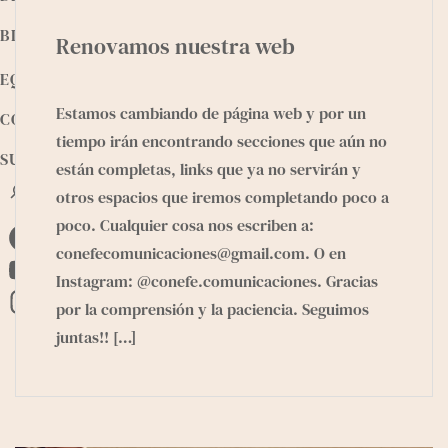
BIBLIOTECA
Renovamos nuestra web
EQUIPO
Estamos cambiando de página web y por un
CONTACTO
tiempo irán encontrando secciones que aún no
SUMATE
están completas, links que ya no servirán y
B
otros espacios que iremos completando poco a
u
poco. Cualquier cosa nos escriben a:
s
F
c
conefecomunicaciones@gmail.com. O en
a
a
Instagram: @conefe.comunicaciones. Gracias
Y
r
c
por la comprensión y la paciencia. Seguimos
o
I
e
juntas!!
[…]
u
n
b
T
s
o
u
t
o
b
a
k