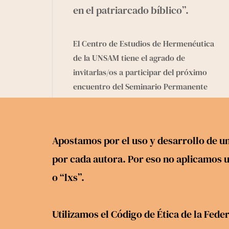
en el patriarcado bíblico”.
El Centro de Estudios de Hermenéutica
de la UNSAM tiene el agrado de
invitarlas/os a participar del próximo
encuentro del Seminario Permanente
de Hermenéutica y Espiritualidad
titulado: “Género y biblia: mujeres
desobedientes en el patriarcado
Apostamos por el uso y desarrollo de un
bíblico”. Ciclo de cuatro
por cada autora. Por eso no aplicamos un
presentaciones a cargo de Norma
Kraselnik.
o “lxs”.
[…]
Utilizamos el
Código de Ética
de la Feder