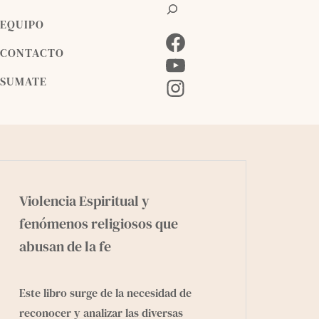
B
u
EQUIPO
s
F
c
CONTACTO
a
a
Y
SUMATE
r
c
o
I
e
u
n
b
T
s
o
u
t
o
b
a
k
e
g
Violencia Espiritual y
r
fenómenos religiosos que
a
abusan de la fe
m
Este libro surge de la necesidad de
reconocer y analizar las diversas