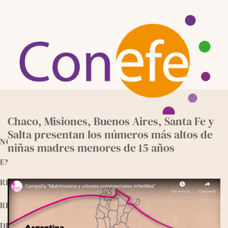
Skip
to
content
Chaco, Misiones, Buenos Aires, Santa Fe y
Salta presentan los números más altos de
NOTICIAS
niñas madres menores de 15 años
ENTREVISTAS
RECURSOS
RELEEMOS
DEVOCIONALES