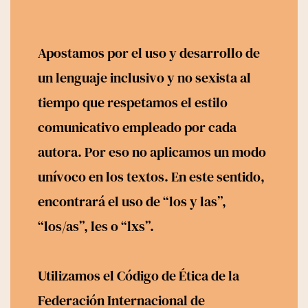
Activismos
Biblioteca
Apostamos por el uso y desarrollo de
Devocionales
un lenguaje inclusivo y no sexista al
Entrevistas
tiempo que respetamos el estilo
Noticias
Recursos
comunicativo empleado por cada
Releemos
autora. Por eso no aplicamos un modo
Uncategorized
unívoco en los textos. En este sentido,
encontrará el uso de “los y las”,
“los/as”, les o “lxs”.
Utilizamos el
Código de Ética
de la
Federación Internacional de