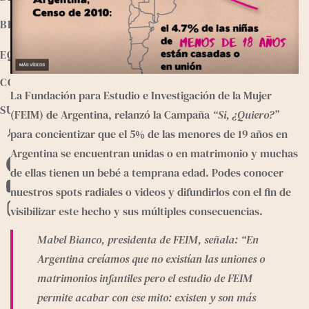
BIBLIOTECA
EQUIPO
CONTACTO
La 
Fundación para Estudio e Investigación de la Mujer 
SUMATE
(FEIM)
 de Argentina, relanzó la Campaña 
“Si, ¿Quiero?”
B
para concientizar que el 5% de las menores de 19 años en 
u
Argentina se encuentran unidas o en matrimonio y muchas 
s
F
de ellas tienen un bebé a temprana edad. Podes conocer 
c
a
a
nuestros 
spots radiales
 o 
videos
 y difundirlos con el fin de 
Y
r
c
visibilizar este hecho y sus múltiples consecuencias.
o
I
e
u
n
Mabel Bianco, presidenta de FEIM, señala: “En 
b
T
s
Argentina creíamos que no existían las uniones o 
o
u
t
matrimonios infantiles pero el estudio de FEIM 
o
b
a
permite acabar con ese mito: existen y son más 
k