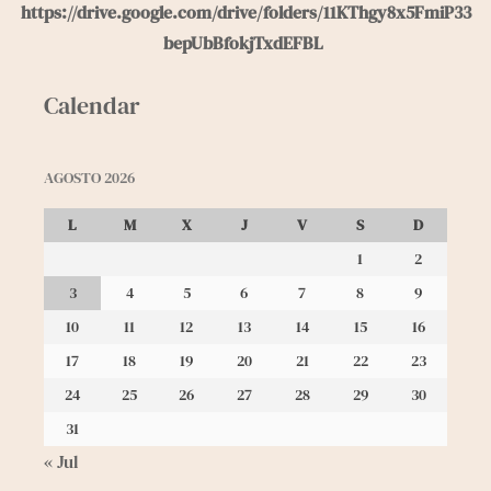
https://drive.google.com/drive/folders/11KThgy8x5FmiP33
bepUbBfokjTxdEFBL
Calendar
AGOSTO 2026
L
M
X
J
V
S
D
1
2
3
4
5
6
7
8
9
10
11
12
13
14
15
16
17
18
19
20
21
22
23
24
25
26
27
28
29
30
31
« Jul