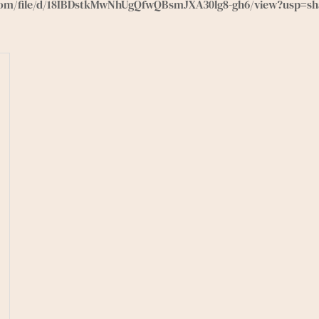
e.com/file/d/18IBDstkMwNhUgQfwQBsmJXA30lg8-gh6/view?usp=sh