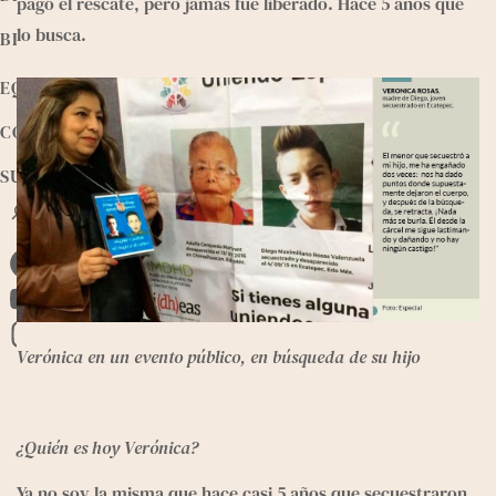
pagó el rescate, pero jamás fue liberado. Hace 5 años que 
lo busca.
BIBLIOTECA
EQUIPO
CONTACTO
SUMATE
B
u
s
F
c
a
a
Y
r
c
o
I
Verónica en un evento público, en búsqueda de su hijo
e
u
n
b
T
s
o
u
t
¿Quién es hoy Verónica?  
o
b
a
Ya no soy la misma que hace casi 5 años que secuestraron 
k