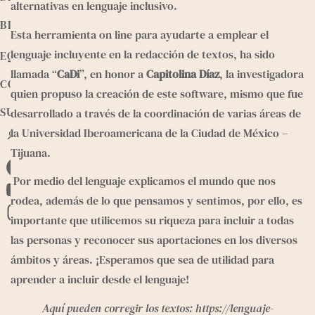
alternativas en lenguaje inclusivo.
BIBLIOTECA
Esta herramienta on line para ayudarte a emplear el 
lenguaje incluyente en la redacción de textos, ha sido 
EQUIPO
llamada “
CaDi
”, en honor a 
Capitolina Díaz
, la investigadora 
CONTACTO
quien propuso la creación de este software, mismo que fue 
SUMATE
desarrollado a través de la coordinación de varias áreas de 
B
la Universidad Iberoamericana de la Ciudad de México – 
u
Tijuana.
s
F
c
 Por medio del lenguaje explicamos el mundo que nos 
a
a
Y
rodea, además de lo que pensamos y sentimos, por ello, es 
r
c
o
importante que utilicemos su riqueza para incluir a todas 
I
e
u
las personas y reconocer sus aportaciones en los diversos 
n
b
T
ámbitos y áreas. ¡Esperamos que sea de utilidad para 
s
o
u
aprender a incluir desde el lenguaje!
t
o
b
a
Aquí pueden corregir los textos:
 https://lenguaje-
k