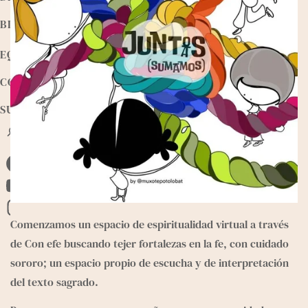
BIBLIOTECA
EQUIPO
CONTACTO
SUMATE
B
u
s
F
c
a
a
Y
r
c
o
I
Comenzamos un espacio de espiritualidad virtual a través 
e
u
n
de Con efe buscando tejer fortalezas en la fe, con cuidado 
b
T
s
sororo; un espacio propio de escucha y de interpretación 
o
u
t
del texto sagrado.
o
b
a
k