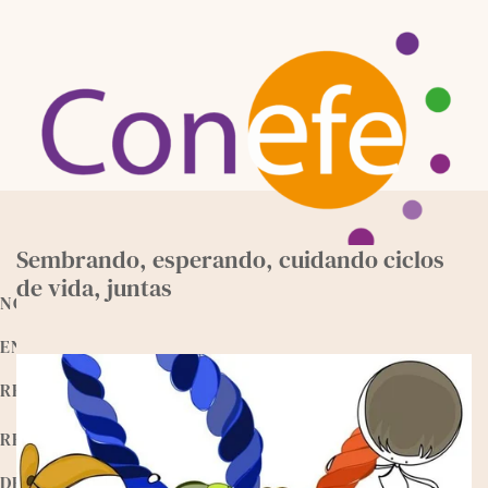
Skip
to
content
Sembrando, esperando, cuidando ciclos
de vida, juntas
NOTICIAS
ENTREVISTAS
RECURSOS
RELEEMOS
DEVOCIONALES