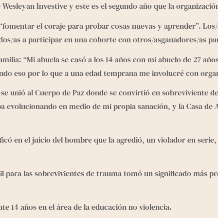
e Wesleyan Investive y este es el segundo año que la organizaci
 “fomentar el coraje para probar cosas nuevas y aprender”. Los
tados/as a participar en una cohorte con otros/asganadores/as pa
milia: “Mi abuela se casó a los 14 años con mi abuelo de 27 años
endo eso por lo que a una edad temprana me involucré con organi
a, se unió al Cuerpo de Paz donde se convirtió en sobreviviente 
ba evolucionando en medio de mi propia sanación, y la Casa de A
icó en el juicio del hombre que la agredió, un violador en serie
til para las sobrevivientes de trauma tomó un significado más p
te 14 años en el área de la educación no violencia.