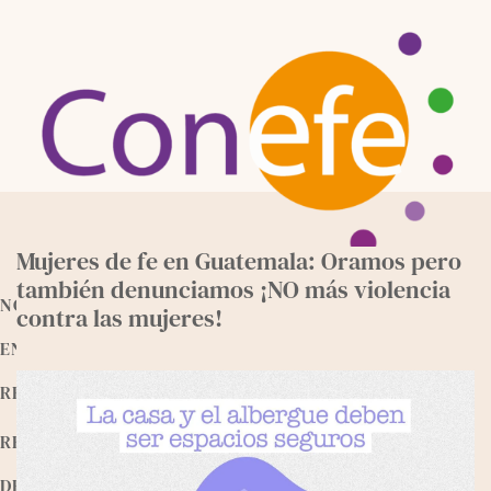
Skip
to
content
Mujeres de fe en Guatemala: Oramos pero
también denunciamos ¡NO más violencia
NOTICIAS
contra las mujeres!
ENTREVISTAS
RECURSOS
RELEEMOS
DEVOCIONALES