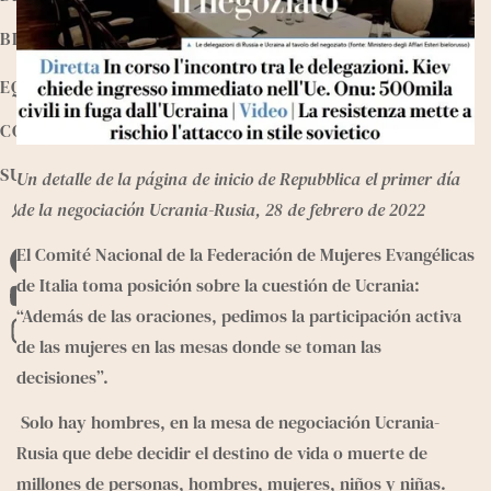
BIBLIOTECA
EQUIPO
CONTACTO
SUMATE
Un detalle de la página de inicio de Repubblica el primer día 
B
de la negociación Ucrania-Rusia, 28 de febrero de 2022
u
s
El Comité Nacional de la Federación de Mujeres Evangélicas 
F
c
de Italia toma posición sobre la cuestión de Ucrania: 
a
a
Y
“Además de las oraciones, pedimos la participación activa 
r
c
o
I
de las mujeres en las mesas donde se toman las 
e
u
n
decisiones”.
b
T
s
 Solo hay hombres, en la mesa de negociación Ucrania-
o
u
t
Rusia que debe decidir el destino de vida o muerte de 
o
b
a
millones de personas, hombres, mujeres, niños y niñas.
k