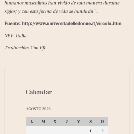
humanos masculinos han vivido de esta manera durante 
siglos; y con esta forma de vida se hundirán
 ”.
Fuente: 
http://www.universitadelledonne.it/circolo.htm
NEV- Italia
Traducción: Con Efe
Calendar
AGOSTO 2026
L
M
X
J
V
S
D
1
2