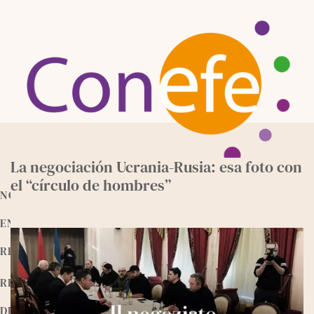
Skip
to
content
La negociación Ucrania-Rusia: esa foto con
el “círculo de hombres”
NOTICIAS
ENTREVISTAS
RECURSOS
RELEEMOS
DEVOCIONALES