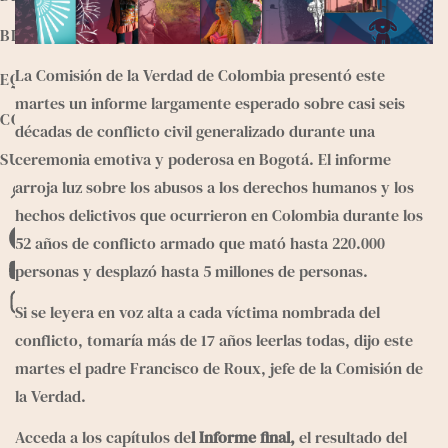
BIBLIOTECA
La Comisión de la Verdad de Colombia presentó este 
EQUIPO
martes un informe largamente esperado sobre casi seis 
CONTACTO
décadas de conflicto civil generalizado durante una 
SUMATE
ceremonia emotiva y poderosa en Bogotá. El informe 
arroja luz sobre los abusos a los derechos humanos y los 
B
u
hechos delictivos que ocurrieron en Colombia durante los 
s
52 años de conflicto armado que mató hasta 220.000 
F
c
personas y desplazó hasta 5 millones de personas.
a
a
Y
r
c
o
Si se leyera en voz alta a cada víctima nombrada del 
I
e
u
conflicto, tomaría más de 17 años leerlas todas, dijo este 
n
b
T
martes el padre Francisco de Roux, jefe de la Comisión de 
s
o
u
la Verdad.
t
o
b
a
Acceda a los capítulos de
l Informe final,
 el resultado del 
k