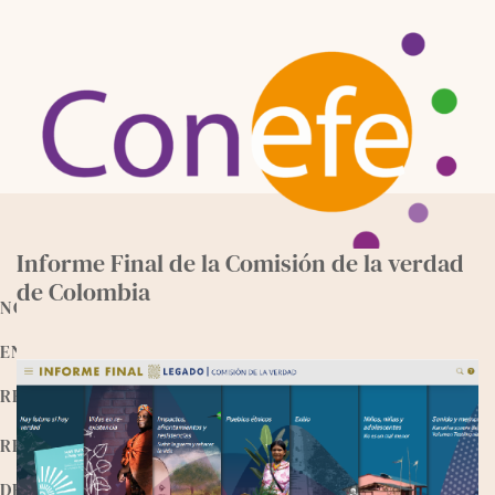
Skip
to
content
Informe Final de la Comisión de la verdad
de Colombia
NOTICIAS
ENTREVISTAS
RECURSOS
RELEEMOS
DEVOCIONALES