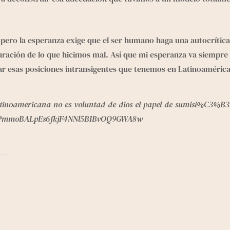
pero la esperanza exige que el ser humano haga una autocrítica
ración de lo que hicimos mal. Así que mi esperanza va siempre un
isar esas posiciones intransigentes que tenemos en Latinoaméric
latinoamericana-no-es-voluntad-de-dios-el-papel-de-sumisi%C3%
iAPmmoBALpEs6fkjF4NNl5BIBvOQ9GWA8w