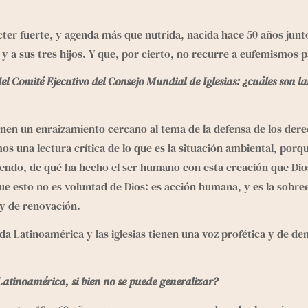
er fuerte, y agenda más que nutrida, nacida hace 50 años junto 
y a sus tres hijos. Y que, por cierto, no recurre a eufemismos 
 Comité Ejecutivo del Consejo Mundial de Iglesias: ¿cuáles son las c
ienen un enraizamiento cercano al tema de la 
defensa de los de
una lectura crítica de lo que es la situación ambiental, porque 
riendo, de qué ha hecho el ser humano con esta creación que Dios
que esto no es voluntad de Dios: es acción humana, y es la sobre
 y de renovación.
da Latinoamérica y las iglesias tienen una voz profética y de d
e Latinoamérica, si bien no se puede generalizar?