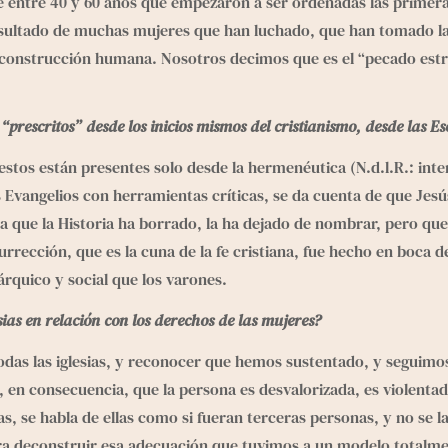
e entre 40 y 60 años que empezaron a ser ordenadas las primeras
 resultado de muchas mujeres que han luchado, que han tomado la
a construcción humana. Nosotros decimos que es el “pecado estru
rescritos” desde los inicios mismos del cristianismo, desde las Es
estos están presentes solo desde la hermenéutica (N.d.l.R.: inte
os Evangelios con herramientas críticas, se da cuenta de que Je
a que la Historia ha borrado, la ha dejado de nombrar, pero que 
rrección, que es la cuna de la fe cristiana, fue hecho en boca d
árquico y social que los varones.
ias en relación con los derechos de las mujeres?
das las iglesias, y reconocer que hemos sustentado, y seguimo
, en consecuencia, que la persona es desvalorizada, es violenta
as, se habla de ellas como si fueran terceras personas, y no se 
ara deconstruir esa adecuación que tuvimos a un modelo totalme