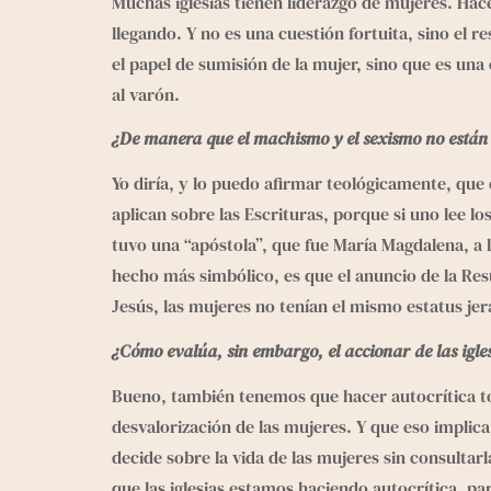
Muchas iglesias tienen liderazgo de mujeres. Hac
llegando. Y no es una cuestión fortuita, sino el
el papel de sumisión de la mujer, sino que es un
al varón.
¿De manera que el machismo y el sexismo no están “p
Yo diría, y lo puedo afirmar teológicamente, que 
aplican sobre las Escrituras, porque si uno lee l
tuvo una “apóstola”, que fue María Magdalena, a l
hecho más simbólico, es que el anuncio de la Resu
Jesús, las mujeres no tenían el mismo estatus jer
¿Cómo evalúa, sin embargo, el accionar de las igles
Bueno, también tenemos que hacer autocrítica to
desvalorización de las mujeres. Y que eso implica
decide sobre la vida de las mujeres sin consultarl
que las iglesias estamos haciendo autocrítica, p