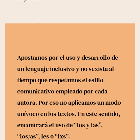
Categorías
Activismos
Biblioteca
Apostamos por el uso y desarrollo de
Devocionales
un lenguaje inclusivo y no sexista al
Entrevistas
tiempo que respetamos el estilo
Noticias
Recursos
comunicativo empleado por cada
Releemos
autora. Por eso no aplicamos un modo
Uncategorized
unívoco en los textos. En este sentido,
encontrará el uso de “los y las”,
“los/as”, les o “lxs”.