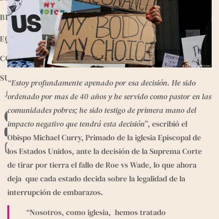
BIBLIOTECA
EQUIPO
CONTACTO
SUMATE
“Estoy profundamente apenado por esa decisión. He sido 
B
ordenado por mas de 40 años y he servido como pastor en las 
u
comunidades pobres; he sido testigo de primera mano del 
s
F
c
impacto negativo que tendrá esta decisión
”, escribió el 
a
a
Obispo Michael Curry, Primado de la iglesia Episcopal de 
Y
r
c
los Estados Unidos, ante la decisión de la Suprema Corte 
o
I
e
de tirar por tierra el fallo de Roe vs Wade, lo que ahora 
u
n
b
deja  que cada estado decida sobre la legalidad de la 
T
s
o
interrupción de embarazos.
u
t
o
b
a
“Nosotros, como iglesia,  hemos tratado 
k