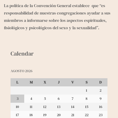
La política de la Convención General 
establece
  que “es 
responsabilidad de nuestras congregaciones ayudar a sus 
miembros a informarse sobre los aspectos espirituales, 
fisiológicos y psicológicos del sexo y la sexualidad”. 
Calendar
AGOSTO 2026
L
M
X
J
V
S
D
1
2
3
4
5
6
7
8
9
10
11
12
13
14
15
16
17
18
19
20
21
22
23