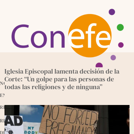
Skip
to
content
Iglesia Episcopal lamenta decisión de la
Corte: “Un golpe para las personas de
NOTICIAS
todas las religiones y de ninguna”
ENTREVISTAS
RECURSOS
RELEEMOS
DEVOCIONALES