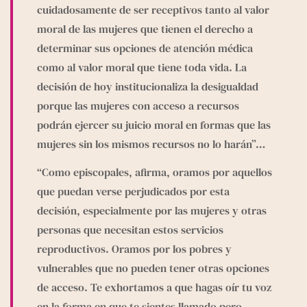
e
g
cuidadosamente de ser receptivos tanto al valor 
r
moral de las mujeres que tienen el derecho a 
a
determinar sus opciones de atención médica 
m
como al valor moral que tiene toda vida. La 
decisión de hoy institucionaliza la desigualdad 
porque las mujeres con acceso a recursos 
podrán ejercer su juicio moral en formas que las 
mujeres sin los mismos recursos no lo harán”…
“Como episcopales, afirma, oramos por aquellos 
que puedan verse perjudicados por esta 
decisión, especialmente por las mujeres y otras 
personas que necesitan estos servicios 
reproductivos. Oramos por los pobres y 
vulnerables que no pueden tener otras opciones 
de acceso. Te exhortamos a que hagas oír tu voz 
en la forma en que te sientes llamado pero 