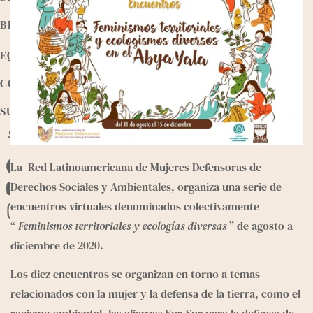
BIBLIOTECA
EQUIPO
CONTACTO
SUMATE
B
u
s
La  
Red Latinoamericana de Mujeres Defensoras de 
F
c
Derechos Sociales y Ambientales
, organiza una serie de 
a
a
Y
r
encuentros virtuales denominados colectivamente 
c
o
I
“ 
Feminismos territoriales y ecologías diversas
 ” de agosto a 
e
u
n
diciembre de 2020.  
b
T
s
o
Los 
diez encuentros
 se organizan en torno a temas 
u
t
o
relacionados con la mujer y la defensa de la tierra, como el 
b
a
k
racismo ambiental, las alianzas Sur-Sur para la defensa de 