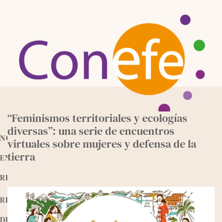
Skip
to
content
“Feminismos territoriales y ecologías
diversas”: una serie de encuentros
NOTICIAS
virtuales sobre mujeres y defensa de la
tierra
ENTREVISTAS
RECURSOS
RELEEMOS
DEVOCIONALES