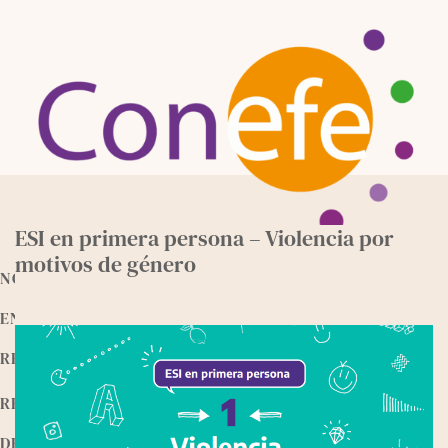
Skip
to
content
ESI en primera persona – Violencia por
motivos de género
NOTICIAS
ENTREVISTAS
RECURSOS
RELEEMOS
DEVOCIONALES