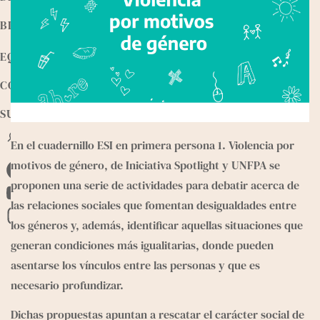
BIBLIOTECA
EQUIPO
CONTACTO
SUMATE
B
En el cuadernillo
 ESI en primera persona 1. Violencia por 
u
s
motivos de género
, de Iniciativa Spotlight y UNFPA se 
F
c
proponen una serie de actividades para debatir acerca de 
a
a
Y
las relaciones sociales que fomentan desigualdades entre 
r
c
o
I
los géneros y, además, identificar aquellas situaciones que 
e
u
n
generan condiciones más igualitarias, donde pueden 
b
T
s
asentarse los vínculos entre las personas y que es 
o
u
t
necesario profundizar. 
o
b
a
Dichas propuestas apuntan a rescatar el carácter social de 
k