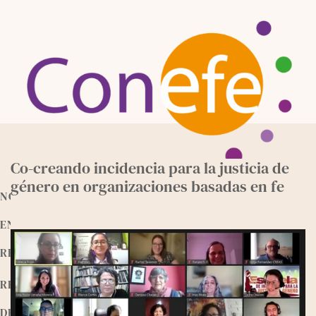
Skip
to
content
Co-creando incidencia para la justicia de
género en organizaciones basadas en fe
NOTICIAS
ENTREVISTAS
RECURSOS
RELEEMOS
DEVOCIONALES