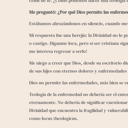
crisis de fe. ¿Cómo podemos hacer una teología 
Me preguntó: ¿Por qué Dios permite las enferm
Estábamos abrazándonos en silencio, cuando me 
Mi respuesta fue una herejía: la Divinidad no l
o castigo. Díganme loca, pero si ser cristiana s
me interesa regresar a serlo!
Me niego a creer que Dios, desde su escritorio di
de sus hijes con eternos dolores y enfermedades i
Dios no permite las enfermedades, más bien se e
Teología de la enfermedad no debería ser el ent
eternamente. No debería de significar cuestiona
Divinidad que encuentra la fragilidad y vulnerab
como locus theologicus.