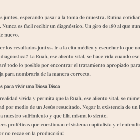
 juntes, esperando pasar a la toma de muestra. Rutina cotidian
 Nunca es fácil recibir un diagnóstico. Un giro de 180 al que nu
de nuevo.
r los resultados juntxs. Ir a la cita médica y escuchar lo que n
 diagnostica? La Ruah, ese aliento vital, se hace vida cuando es
aré todo lo posible por encontrar el tratamiento apropiado par
ja para nombrarla de la manera correcta.
 para vivir una Diosa Disca
ealidad vivida y permita que la Ruah, ese aliento vital, se mim
ad por medio de un Jesús resucitado. Negar la existencia de un D
 nuestro sufrimiento y que Ella misma lo siente.
es proféticas que cuestionan el sistema capitalista y el entend
or no recae en la producción!