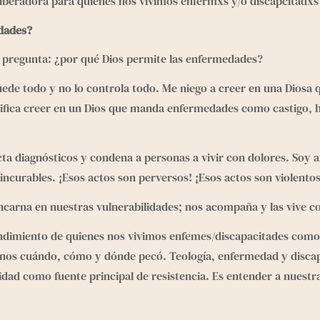
liberadora para quienes nos vivimos enfermxs y/o discapcitadxs
edades?
pregunta: ¿por qué Dios permite las enfermedades?
o puede todo y no lo controla todo. Me niego a creer en una Dio
ignifica creer en un Dios que manda enfermedades como castigo, 
cta diagnósticos y condena a personas a vivir con dolores. Soy a
ncurables. ¡Esos actos son perversos! ¡Esos actos son violentos
ncarna en nuestras vulnerabilidades; nos acompaña y las vive c
endimiento de quienes nos vivimos enfemes/discapacitades como
rnos cuándo, cómo y dónde pecó. Teología, enfermedad y discap
ilidad como fuente principal de resistencia. Es entender a nuest