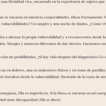
una Divinidad viva, encarnada en la experiencia de sujetes que 
que se encarna en nuestras corporalidades. Diosa Eternamente Vul
us vulnerabilidades? Un suspiro y una noche de duelos. ¿Cómo v
vita a abrazar la propia vulnerabilidad y a reconocernos desde la
ón. Masajes y maneras diferentes de dar afectos. Encuentro entr
ión de posibilidades. ¡Si hay vida después del diagnóstico! Lo d
 Una en dolores, una en malestares físicos y en toma de pasti
e fortaleza desde la vulnerabilidad. Haciendo de la toma de me
semejanza, Ella es imperfecta. Si la Diosa se encarna en mi cuer
ad tiene discapacidad; Ella es disca!