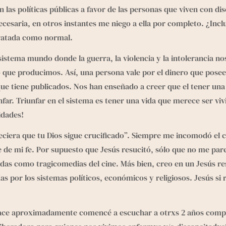
r en las políticas públicas a favor de las personas que viven con 
esaria, en otros instantes me niego a ella por completo. ¿Inc
 tratada como normal.
 sistema mundo donde la guerra, la violencia y la intolerancia no
o que producimos. Así, una persona vale por el dinero que posee
que tiene publicados. Nos han enseñado a creer que el tener una 
nfar. Triunfar en el sistema es tener una vida que merece ser viv
tidades!
eciera que tu Dios sigue crucificado”. Siempre me incomodó el 
e de mi fe. Por supuesto que Jesús resucitó, sólo que no me pare
s como tragicomedias del cine. Más bien, creo en un Jesús re
s por los sistemas políticos, económicos y religiosos. Jesús si
Hace aproximadamente comencé a escuchar a otrxs 2 años compa