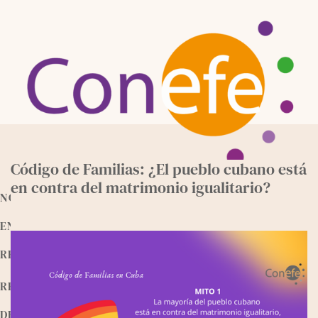
Skip
to
content
Código de Familias: ¿El pueblo cubano está
en contra del matrimonio igualitario?
NOTICIAS
ENTREVISTAS
RECURSOS
RELEEMOS
DEVOCIONALES