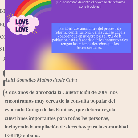
BIBLIOTECA
EQUIPO
CONTACTO
SUMATE
B
u
s
F
c
Adiel González Maimo
desde Cuba-
a
a
Y
r
A dos años de aprobada la Constitución de 2019, nos 
c
o
I
encontramos muy cerca de la consulta popular del 
e
u
n
esperado Código de las Familias, que deberá regular 
b
T
s
cuestiones importantes para todas las personas, 
o
u
t
incluyendo la ampliación de derechos para la comunidad 
o
b
a
LGBTIQ cubana.
k