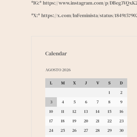
*IG:* 
https://www.instagram.com/p/DBeg3VQxK
*X:* 
https://x.com/InFeminista/status/18491579
Calendar
AGOSTO 2026
L
M
X
J
V
S
D
1
2
3
4
5
6
7
8
9
10
11
12
13
14
15
16
17
18
19
20
21
22
23
24
25
26
27
28
29
30