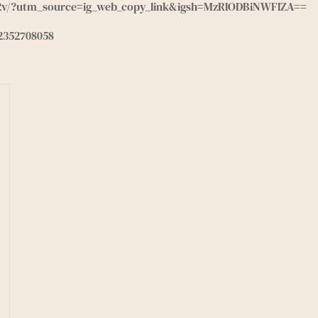
2v/?utm_source=ig_web_copy_link&igsh=MzRlODBiNWFlZA==
02352708058