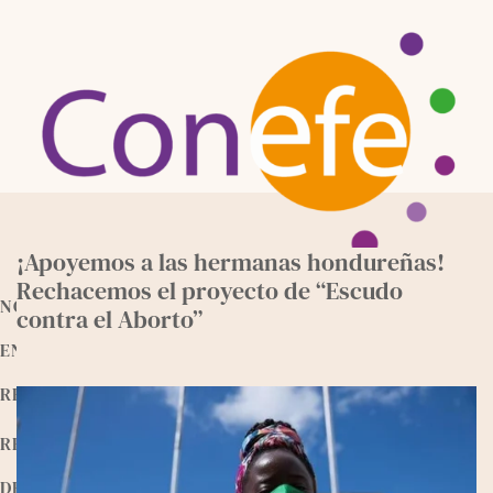
Skip
to
content
¡Apoyemos a las hermanas hondureñas!
Rechacemos el proyecto de “Escudo
NOTICIAS
contra el Aborto”
ENTREVISTAS
RECURSOS
RELEEMOS
DEVOCIONALES