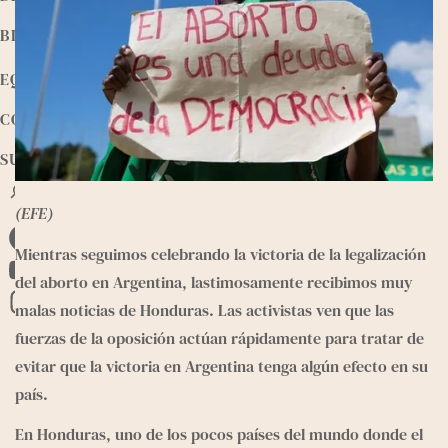
BIBLIOTECA
EQUIPO
CONTACTO
SUMATE
B
u
(EFE)
s
F
c
Mientras seguimos celebrando la victoria de la legalización 
a
a
del aborto en Argentina, lastimosamente recibimos muy 
Y
r
c
malas noticias de Honduras. Las activistas ven que las 
o
I
e
fuerzas de la oposición actúan rápidamente para tratar de 
u
n
b
evitar que la victoria en Argentina tenga algún efecto en su 
T
s
o
país.
u
t
o
b
a
En Honduras, uno de los pocos países del mundo donde el 
k