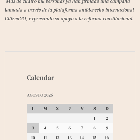
 Más de cuatro mil personas ya han firmado una campaña 
lanzada a través de la plataforma antiderecho internacional 
CitizenGO, expresando su apoyo a la reforma constitucional.
Calendar
AGOSTO 2026
L
M
X
J
V
S
D
1
2
3
4
5
6
7
8
9
10
11
12
13
14
15
16