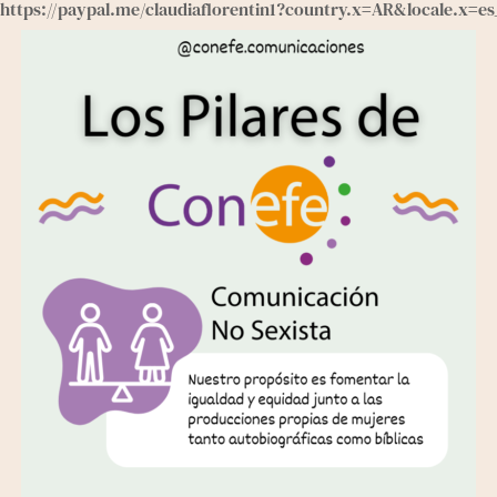
https://paypal.me/claudiaflorentin1?country.x=AR&locale.x=e