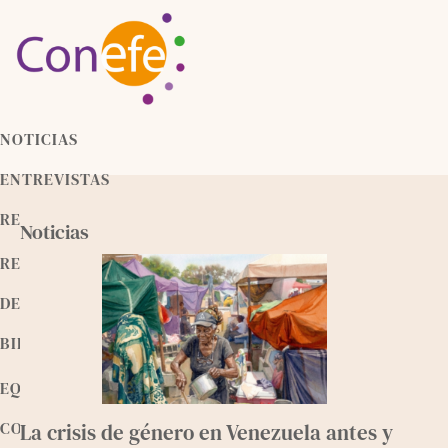
Skip
to
content
NOTICIAS
ENTREVISTAS
RECURSOS
Noticias
RELEEMOS
DEVOCIONALES
BIBLIOTECA
EQUIPO
CONTACTO
La crisis de género en Venezuela antes y