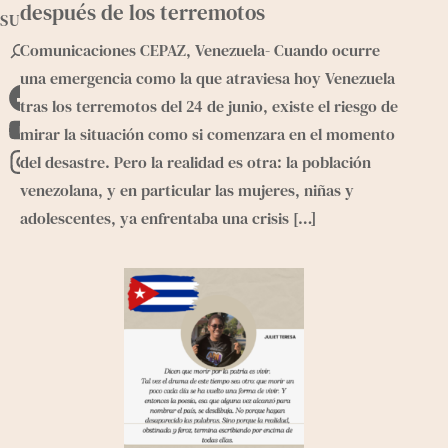
después de los terremotos
SUMATE
B
Comunicaciones CEPAZ, Venezuela- Cuando ocurre
u
una emergencia como la que atraviesa hoy Venezuela
s
tras los terremotos del 24 de junio, existe el riesgo de
F
c
a
mirar la situación como si comenzara en el momento
a
Y
r
del desastre. Pero la realidad es otra: la población
c
o
I
venezolana, y en particular las mujeres, niñas y
e
u
n
adolescentes, ya enfrentaba una crisis
[…]
b
T
s
o
u
t
o
b
a
k
e
g
r
a
m